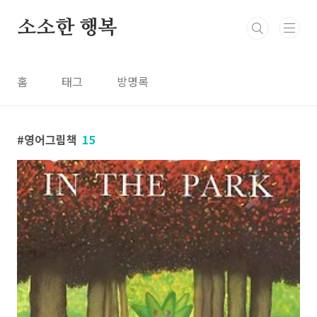
본문 바로가기
소소한 행복
홈
태그
방명록
영어그림책
15