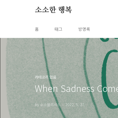
본문 바로가기
소소한 행복
홈
태그
방명록
카테고리 없음
When Sadness Co
by 소소블리시스
2022. 5. 27.