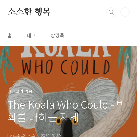
본문 바로가기
소소한 행복
홈
태그
방명록
카테고리 없음
The Koala Who Could - 변
화를 대하는 자세
by 소소블리시스
2022. 5. 30.