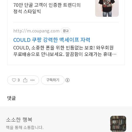
된 빅사이즈 아이템 명소
70만 단골 고객이 인증한 트렌디의
정석 스타일빅
http://m.coupang.com
광고
COULD 쿠팡 강력한 맥세이프 자력
COULD, 소중한 폰을 위한 빈틈없는 보호! 와우회원
무료배송으로 만나보세요. 깔끔함이 오래가는 휴대폰
케이스, 와우회원이라면 30일 무료반품으로 부담 없
이.
3
구독하기
댓글
소소한 행복
책을 통해 소통합니다.